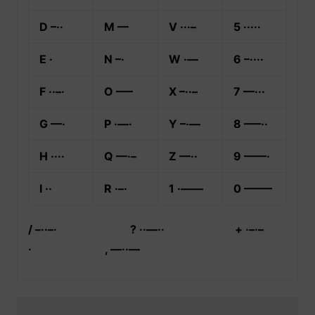
D –··
M ––
V ···–
5 ·····
E ·
N –·
W ·––
6 –····
F ··–·
O –––
X –··–
7 ––···
G ––·
P ·––·
Y –·––
8 –––··
H ····
Q ––·–
Z ––··
9 ––––·
I ··
R ·–·
1 ·––––
0 –––––
/ –··–· ? ··––·· + ·–·–
· , ––··––