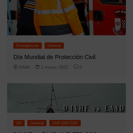
Emergencias
General
Día Mundial de Protección Civil.
EA4D
1 marzo, 2022
0
DX
General
VHF-UHF/SHF