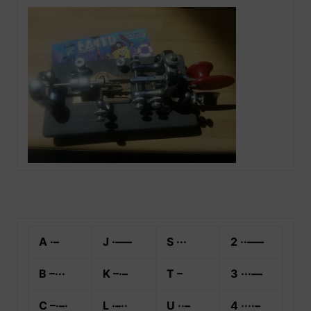
A ·–
J ·–––
S ···
2 ··–––
B –···
K –·–
T –
3 ···––
C –·–·
L ·–··
U ··–
4 ····–