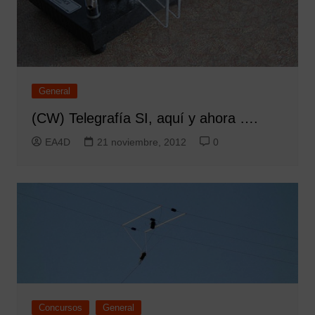
General
(CW) Telegrafía SI, aquí y ahora ….
EA4D
21 noviembre, 2012
0
Concursos
General