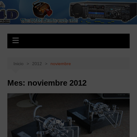
Saltar
al
EA4D.es
The HAM Radio Web Site
contenido
Inicio
2012
noviembre
Mes:
noviembre 2012