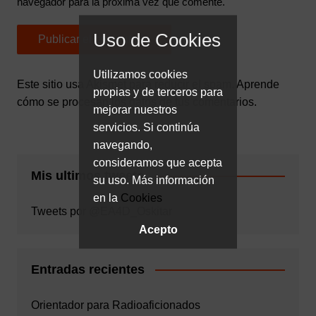
navegador para la próxima vez que comente.
Uso de Cookies
Utilizamos cookies
Este sitio usa Akismet para reducir el spam.
Aprende
propias y de terceros para
cómo se procesan los datos de tus comentarios.
mejorar nuestros
servicios. Si continúa
navegando,
consideramos que acepta
Mis ultimos tweets
su uso. Más información
en la
Cookies
Tweets por @EA4D_Oskitar
Acepto
Entradas recientes
Orientador para Radioaficionados