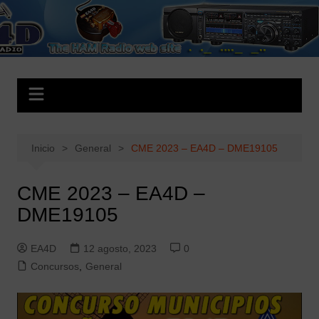
Saltar
al
EA4D.es
The HAM Radio Web Site
contenido
Inicio
General
CME 2023 – EA4D – DME19105
CME 2023 – EA4D –
DME19105
EA4D
12 agosto, 2023
0
Concursos
,
General