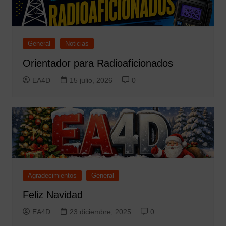
General
Noticias
Orientador para Radioaficionados
EA4D
15 julio, 2026
0
Agradecimientos
General
Feliz Navidad
EA4D
23 diciembre, 2025
0