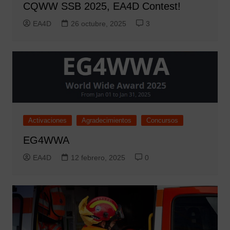
CQWW SSB 2025, EA4D Contest!
EA4D
26 octubre, 2025
3
Activaciones
Agradecimientos
Concursos
EG4WWA
EA4D
12 febrero, 2025
0