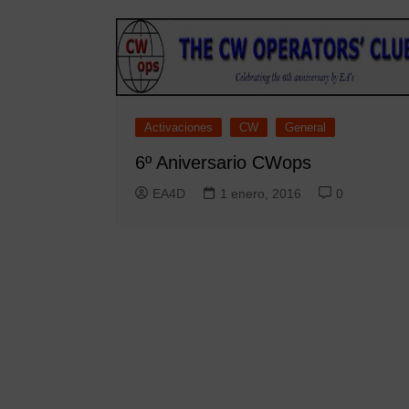
Activaciones
CW
General
6º Aniversario CWops
EA4D
1 enero, 2016
0