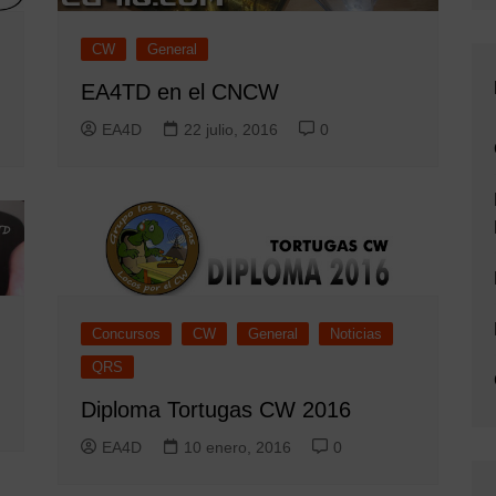
CW
General
EA4TD en el CNCW
EA4D
22 julio, 2016
0
Concursos
CW
General
Noticias
QRS
Diploma Tortugas CW 2016
EA4D
10 enero, 2016
0