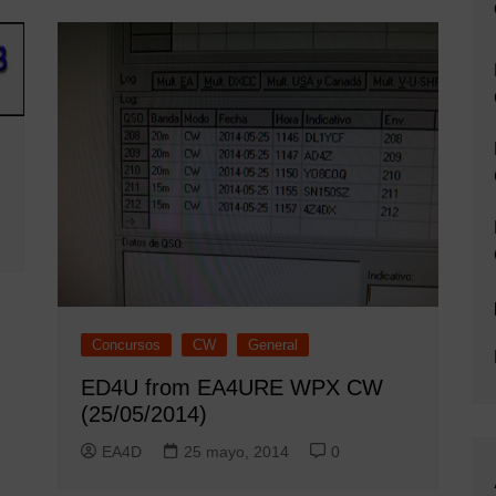
Concursos
CW
General
ED4U from EA4URE WPX CW
(25/05/2014)
EA4D
25 mayo, 2014
0