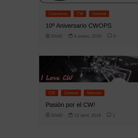
Concursos
CW
General
10º Aniversario CWOPS
EA4D
6 enero, 2020
0
CW
General
Noticias
Pasión por el CW!
EA4D
12 abril, 2016
1