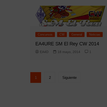
Concursos
CW
General
Noticias
EA4URE SM El Rey CW 2014
EA4D
18 mayo, 2014
1
Paginación
1
2
Siguiente
de
entradas