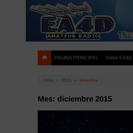
Saltar
al
contenido
The HAM Radio Web Site
PAGINA PRINCIPAL
Sobre EA4D
Inicio
2015
diciembre
Mes:
diciembre 2015