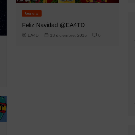
General
Feliz Navidad @EA4TD
EA4D
13 diciembre, 2015
0