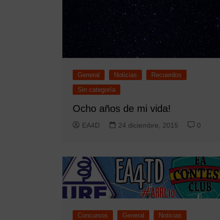
General
Noticias
Recuerdos
Sin categoría
Ocho años de mi vida!
EA4D
24 diciembre, 2015
0
Concursos
General
Noticias