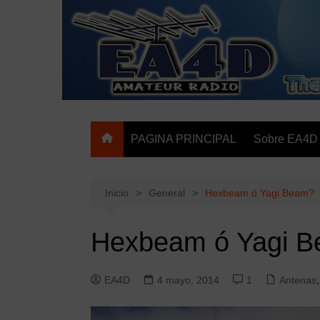
Saltar
al
contenido
The HAM Radio Web Site
PAGINA PRINCIPAL
Sobre EA4D
Inicio
General
Hexbeam ó Yagi Beam?
Hexbeam ó Yagi 
EA4D
4 mayo, 2014
1
Antenas
,