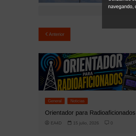
navegando, c
Navegación
Anterior
de
entradas
General
Noticias
Orientador para Radioaficionados
EA4D
15 julio, 2026
0