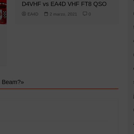
D4VHF vs EA4D VHF FT8 QSO
EA4D
2 marzo, 2021
0
i Beam?
»