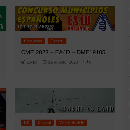
Concursos
General
CME 2023 – EA4D – DME19105
EA4D
12 agosto, 2023
0
DX
General
VHF-UHF/SHF