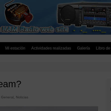
EA4D.es
Mi estación
Actividades realizadas
Galería
Libro de 
Beam?
General
,
Noticias