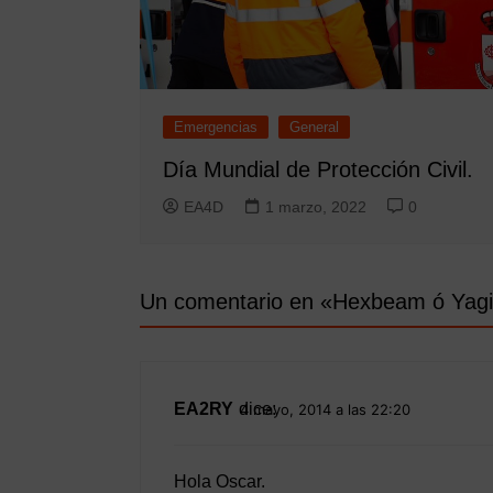
Emergencias
General
Día Mundial de Protección Civil.
EA4D
1 marzo, 2022
0
Un comentario en «
Hexbeam ó Yag
EA2RY
dice:
4 mayo, 2014 a las 22:20
Hola Oscar.