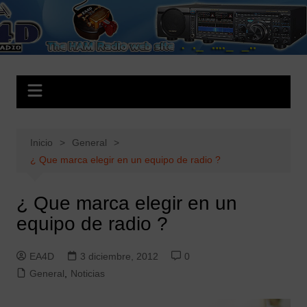
Saltar
al
EA4D.es
The HAM Radio Web Site
contenido
Inicio
General
¿ Que marca elegir en un equipo de radio ?
¿ Que marca elegir en un
equipo de radio ?
EA4D
3 diciembre, 2012
0
General
,
Noticias