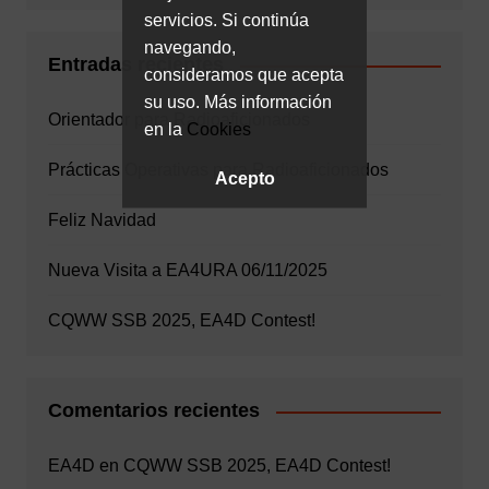
servicios. Si continúa
navegando,
Entradas recientes
consideramos que acepta
su uso. Más información
Orientador para Radioaficionados
en la
Cookies
Prácticas Operativas para Radioaficionados
Acepto
Feliz Navidad
Nueva Visita a EA4URA 06/11/2025
CQWW SSB 2025, EA4D Contest!
Comentarios recientes
EA4D
en
CQWW SSB 2025, EA4D Contest!