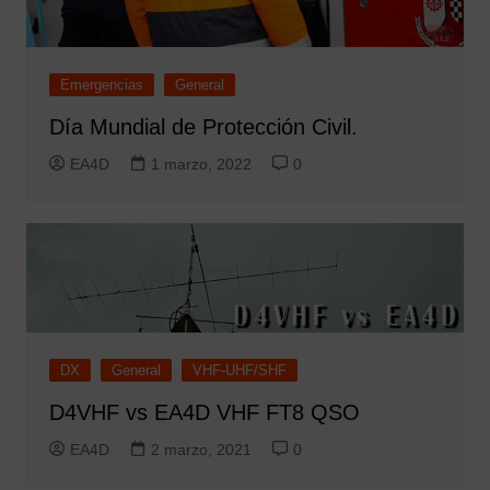
Emergencias
General
Día Mundial de Protección Civil.
EA4D
1 marzo, 2022
0
DX
General
VHF-UHF/SHF
D4VHF vs EA4D VHF FT8 QSO
EA4D
2 marzo, 2021
0