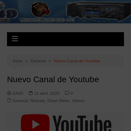
Saltar
al
EA4D.es
The HAM Radio Web Site
contenido
Inicio
General
Nuevo Canal de Youtube
Nuevo Canal de Youtube
EA4D
11 abril, 2020
0
General
,
Noticias
,
Otras Webs
,
Videos