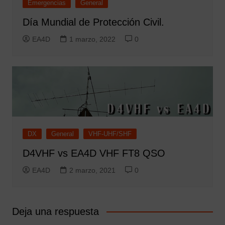
Emergencias
General
Día Mundial de Protección Civil.
EA4D
1 marzo, 2022
0
DX
General
VHF-UHF/SHF
D4VHF vs EA4D VHF FT8 QSO
EA4D
2 marzo, 2021
0
Deja una respuesta