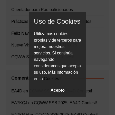
Orientador para Radioaficionados
Uso de Cookies
Prácticas Operativas para Radioaficionados
Feliz Navidad
Utilizamos cookies
propias y de terceros para
Nueva Visita a EA4URA 06/11/2025
mejorar nuestros
servicios. Si continúa
CQWW SSB 2025, EA4D Contest!
navegando,
consideramos que acepta
su uso. Más información
Comentarios recientes
en la
Cookies
Acepto
EA4D
en
CQWW SSB 2025, EA4D Contest!
EA7KQJ
en
CQWW SSB 2025, EA4D Contest!
EA7KMM
en
CQWW SSB 2025, EA4D Contest!