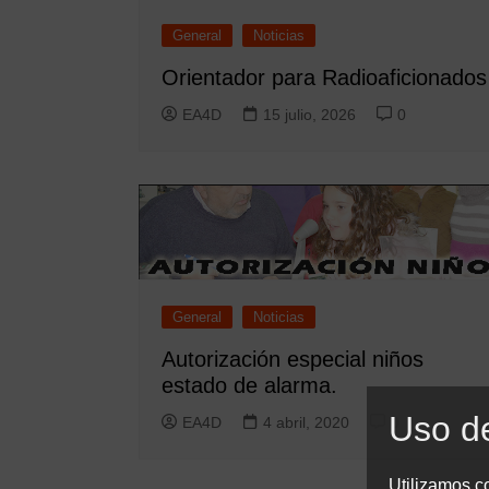
General
Noticias
Orientador para Radioaficionados
EA4D
15 julio, 2026
0
General
Noticias
Autorización especial niños
estado de alarma.
Uso d
EA4D
4 abril, 2020
0
Utilizamos co