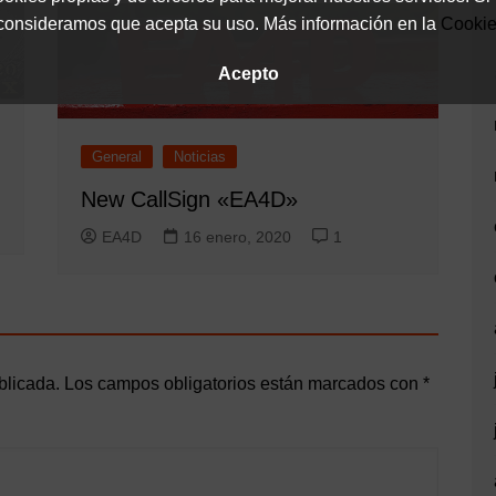
onsideramos que acepta su uso. Más información en la
Cooki
Acepto
General
Noticias
New CallSign «EA4D»
EA4D
16 enero, 2020
1
blicada.
Los campos obligatorios están marcados con
*