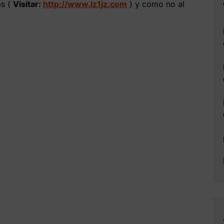
as (
Visitar:
http://www.lz1jz.com
) y como no al