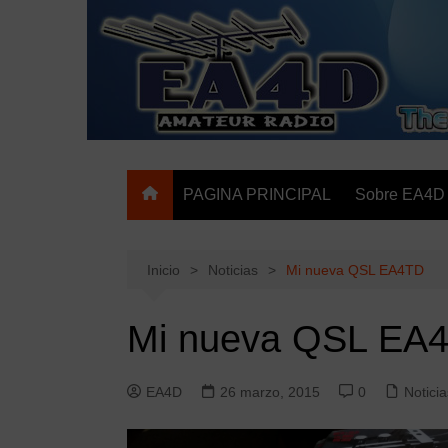
Saltar
al
contenido
The HAM Radio Web Site
PAGINA PRINCIPAL
Sobre EA4D
Inicio
Noticias
Mi nueva QSL EA4TD
Mi nueva QSL EA
EA4D
26 marzo, 2015
0
Noticia