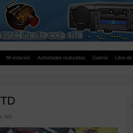
EA4D.es
Mi estación
Actividades realizadas
Galería
Libro de 
4TD
s
,
QSL