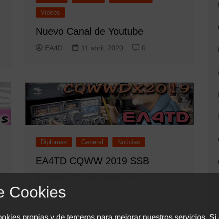
Videos
Nuevo Canal de Youtube
EA4D
11 abril, 2020
0
Diplomas
General
Noticias
EA4TD CQWW 2019 SSB
EA4D
3 abril, 2020
0
e Cookies
okies propias y de terceros para mejorar nuestros servicios. Si