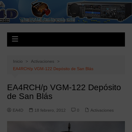
Saltar
al
EA4D.es
The HAM Radio Web Site
contenido
Inicio
Activaciones
EA4RCH/p VGM-122 Depósito de San Blás
EA4RCH/p VGM-122 Depósito
de San Blás
EA4D
18 febrero, 2012
0
Activaciones