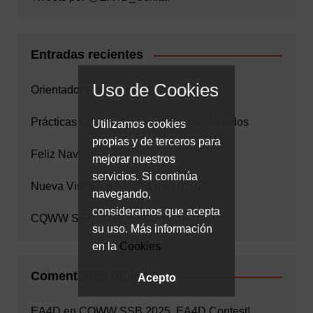
Entradas recientes
Uso de Cookies
Orientador para Radioaficionados
Prácticas Operativas para Radioaficionados
Utilizamos cookies
propias y de terceros para
Feliz Navidad
mejorar nuestros
servicios. Si continúa
Nueva Visita a EA4URA 06/11/2025
navegando,
consideramos que acepta
CQWW SSB 2025, EA4D Contest!
su uso. Más información
en la
Cookies
Comentarios recientes
Acepto
EA4D
en
CQWW SSB 2025, EA4D Contest!