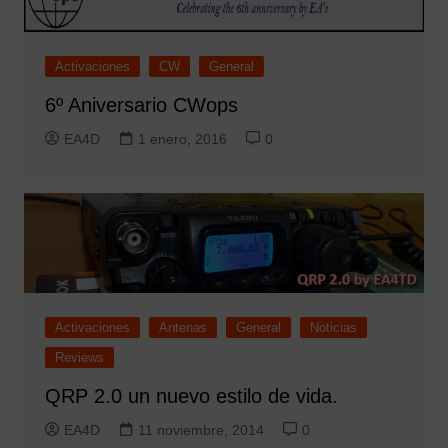
Activaciones
CW
General
6º Aniversario CWops
EA4D
1 enero, 2016
0
Activaciones
Antenas
General
Noticias
Reviews
QRP 2.0 un nuevo estilo de vida.
EA4D
11 noviembre, 2014
0