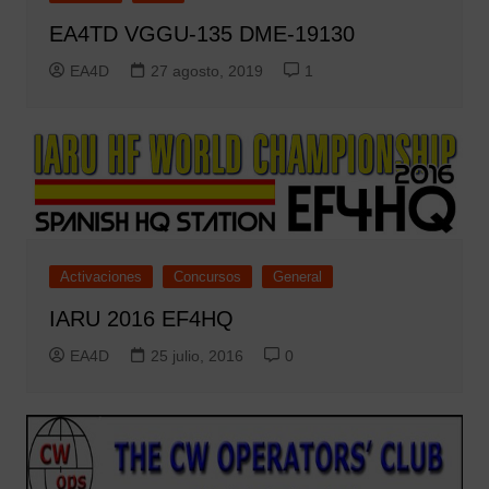
EA4TD VGGU-135 DME-19130
EA4D
27 agosto, 2019
1
Activaciones
Concursos
General
IARU 2016 EF4HQ
EA4D
25 julio, 2016
0