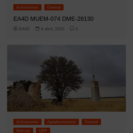
Activaciones
General
EA4D MUEM-074 DME-28130
EA4D
6 abril, 2020
0
Activaciones
Agradecimientos
General
Noticias
QRP