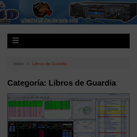
Saltar
al
EA4D.es
The HAM Radio Web Site
contenido
Inicio
Libros de Guardia
Categoría:
Libros de Guardia