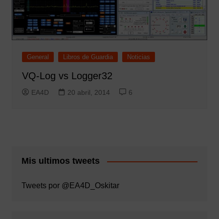
General
Libros de Guardia
Noticias
VQ-Log vs Logger32
EA4D
20 abril, 2014
6
Mis ultimos tweets
Tweets por @EA4D_Oskitar