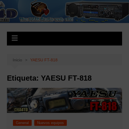
Saltar
al
EA4D.es
The HAM Radio Web Site
contenido
Inicio
YAESU FT-818
Etiqueta:
YAESU FT-818
General
Nuevos equipos