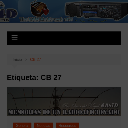
Saltar
al
EA4D.es
The HAM Radio Web Site
contenido
Inicio
CB 27
Etiqueta:
CB 27
General
Noticias
Recuerdos